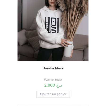
Hoodie Maze
Femme
,
Hiver
2.800
د.ج
Ajouter au panier