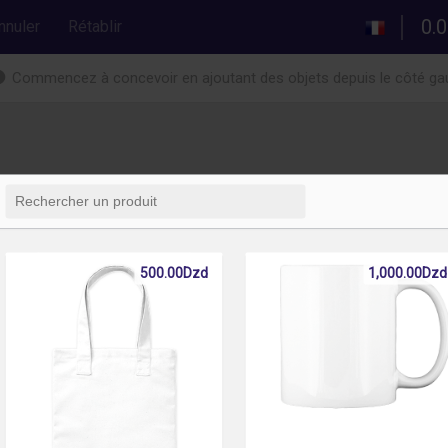
0.0
nnuler
Rétablir
Commencez à concevoir en ajoutant des objets depuis le côté g
500.00Dzd
1,000.00Dzd