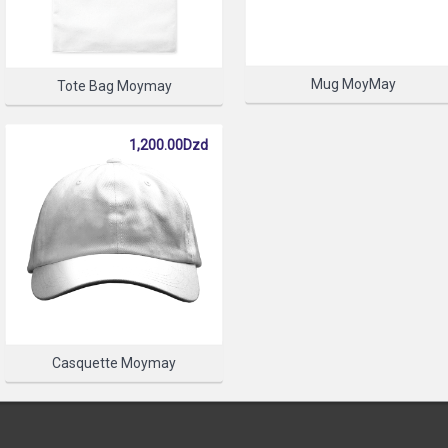
PLEASE SELECT A PRODUC
Mug MoyMay
Tote Bag Moymay
SÉLECTIONNER
1,200.00Dzd
Casquette Moymay