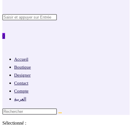
Rechercher
website
sur
ce
0
site
search
Accueil
Boutique
Designer
Contact
Compte
العربية
Sélectionné :