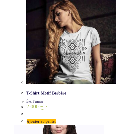
T-Shirt Motif Berbère
Été
,
Femme
2.000
د.ج
Ajouter au panier