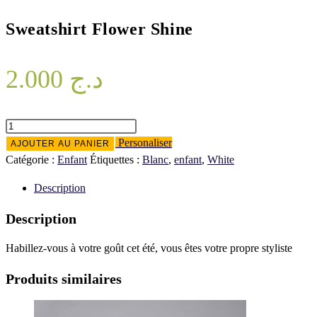
Sweatshirt Flower Shine
2.000
د.ج
quantité
de
Personaliser
AJOUTER AU PANIER
Sweatshirt
Catégorie :
Enfant
Étiquettes :
Blanc
,
enfant
,
White
Flower
Description
Shine
Description
Habillez-vous à votre goût cet été, vous êtes votre propre styliste
Produits similaires