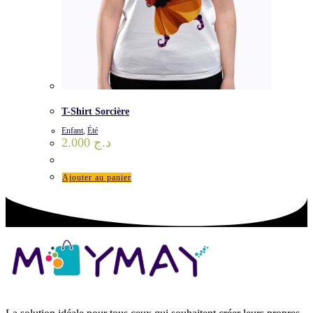
T-Shirt Sorcière
Enfant
,
Été
2.000
د.ج
Ajouter au panier