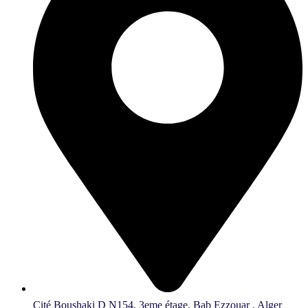
Cité Boushaki D N154, 3eme étage, Bab Ezzouar , Alger