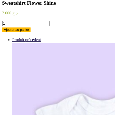
Sweatshirt Flower Shine
2.000
د.ج
quantité
de
Ajouter au panier
Sweatshirt
Produit précédent
Flower
Shine