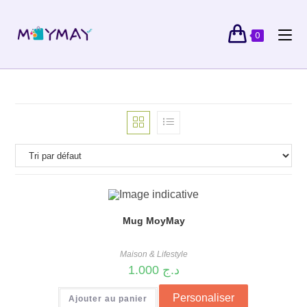
0
Mug MoyMay
Maison & Lifestyle
1.000
د.ج
Personaliser
Ajouter au panier