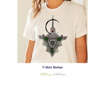
T-Shirt Berber
1.800
د.ج
2.000
د.ج