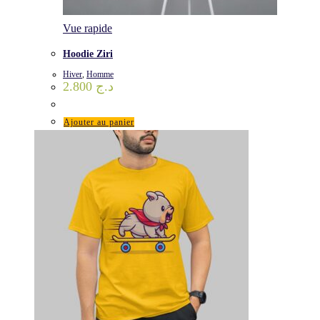
Vue rapide
Hoodie Ziri
Hiver
,
Homme
2.800
د.ج
Ajouter au panier