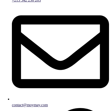
+213 542 236 203
contact@moymay.com