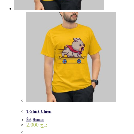
T-Shirt Chien
Été
,
Homme
2.000
د.ج