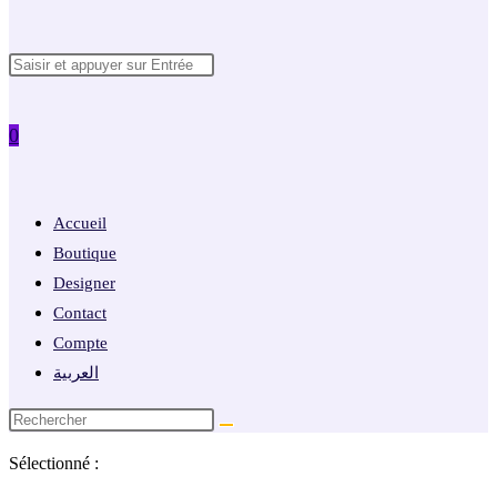
Rechercher
website
sur
ce
0
site
search
Accueil
Boutique
Designer
Contact
Compte
العربية
Sélectionné :